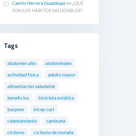
Camilo Herrera Guadalupe
en
¿QUÉ
SON LOS HÁBITOS SALUDABLES?
Tags
abdomen alto
abdominales
actividad física
adulto mayor
alimentación saludable
beneficios
bicicleta estática
burpees
bícep curl
calentamiento
caminata
ciclismo
ciclismo de motaña