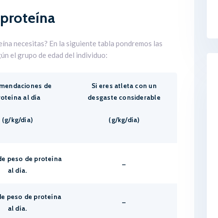
proteína
ína necesitas? En la siguiente tabla pondremos las
n el grupo de edad del individuo:
mendaciones de
Si eres atleta con un
roteína al día
desgaste considerable
(g/kg/día)
(g/kg/día)
 de peso de proteína
–
al día.
 de peso de proteína
–
al día.