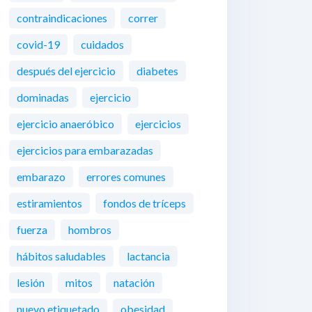
contraindicaciones
correr
covid-19
cuidados
después del ejercicio
diabetes
dominadas
ejercicio
ejercicio anaeróbico
ejercicios
ejercicios para embarazadas
embarazo
errores comunes
estiramientos
fondos de tríceps
fuerza
hombros
hábitos saludables
lactancia
lesión
mitos
natación
nuevo etiquetado
obesidad