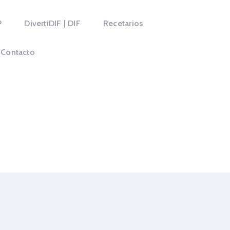
P
DivertiDIF | DIF
Recetarios
AN
Contacto
SUMIR SEGÚN