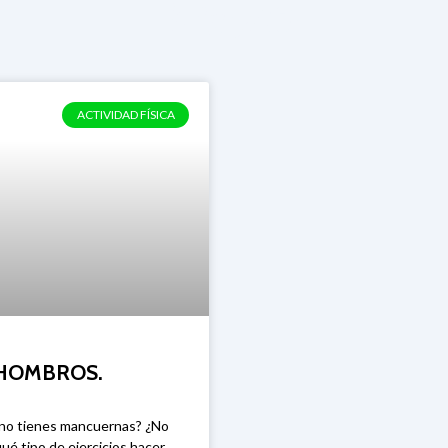
Brazo
CONTACTO
ACTIVIDAD FÍSICA
 HOMBROS.
 no tienes mancuernas? ¿No
ué tipo de ejercicios hacer