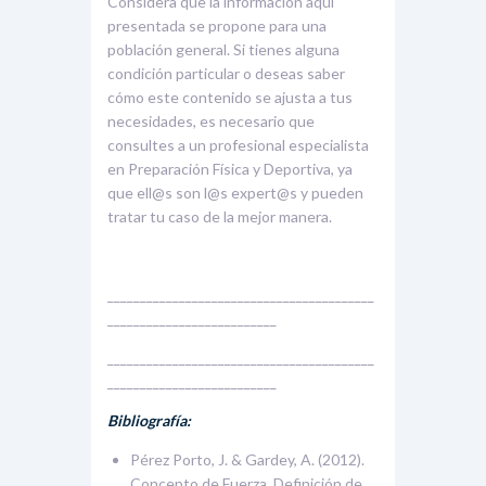
Considera que la información aquí
presentada se propone para una
población general. Si tienes alguna
condición particular o deseas saber
cómo este contenido se ajusta a tus
necesidades, es necesario que
consultes a un profesional especialista
en Preparación Física y Deportiva, ya
que ell@s son l@s expert@s y pueden
tratar tu caso de la mejor manera.
_________________________________________
__________________________
_________________________________________
__________________________
Bibliografía:
Pérez Porto, J. & Gardey, A. (2012).
Concepto de Fuerza. Definición de.