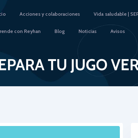
INICIO
cio
Acciones y colaboraciones
Vida saludable | SE
ACCIONES Y
NDACIÓN APRENDE CON REY
rende con Reyhan
Blog
Noticias
Avisos
COLABORACIONES
Fundación Aprende con REYHAN
VIDA SALUDABLE | SEP
EPARA TU JUGO VE
DIVERTIDIF | DIF
RECETARIOS
APRENDE CON REYHAN
BLOG
NOTICIAS
AVISOS