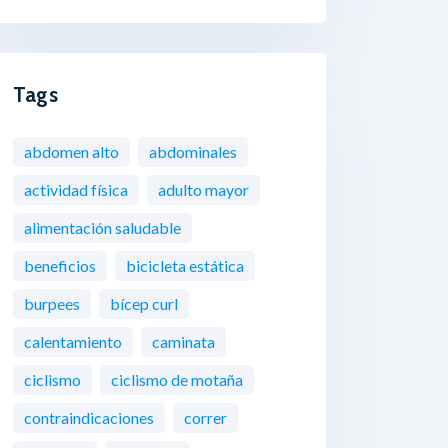
Tags
abdomen alto
abdominales
actividad física
adulto mayor
alimentación saludable
beneficios
bicicleta estática
burpees
bícep curl
calentamiento
caminata
ciclismo
ciclismo de motaña
contraindicaciones
correr