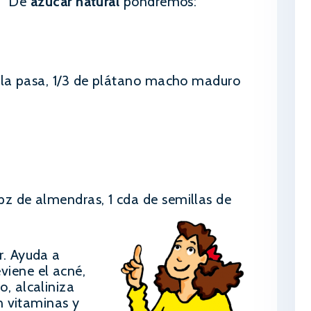
De
azúcar natural
pondrémos:
ruela pasa, 1/3 de plátano macho maduro
pz de almendras, 1 cda de semillas de
r. Ayuda a
viene el acné,
o, alcaliniza
en vitaminas y