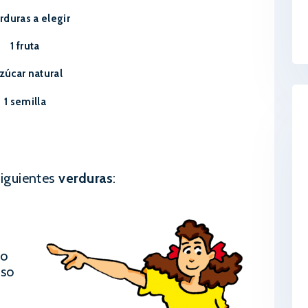
rduras a elegir
1 fruta
azúcar natural
1 semilla
siguientes
verduras
:
to
oso