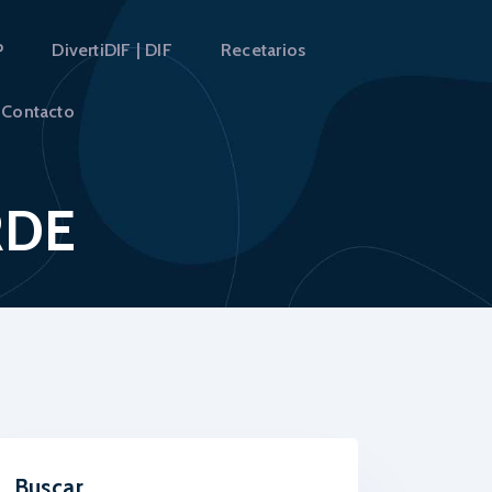
P
DivertiDIF | DIF
Recetarios
HAN
Contacto
RDE
Buscar