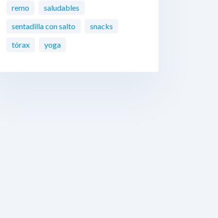
remo
saludables
sentadilla con salto
snacks
tórax
yoga