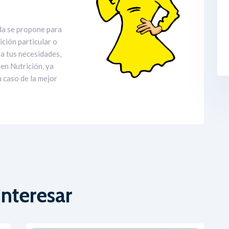
da se propone para
ición particular o
a tus necesidades,
 en Nutrición, ya
 caso de la mejor
nteresar