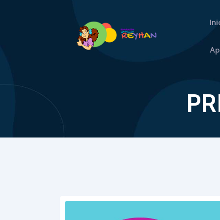
Ini
FU
Ap
PR