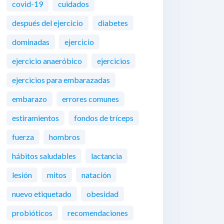
covid-19
cuidados
después del ejercicio
diabetes
dominadas
ejercicio
ejercicio anaeróbico
ejercicios
ejercicios para embarazadas
embarazo
errores comunes
estiramientos
fondos de tríceps
fuerza
hombros
hábitos saludables
lactancia
lesión
mitos
natación
nuevo etiquetado
obesidad
probióticos
recomendaciones