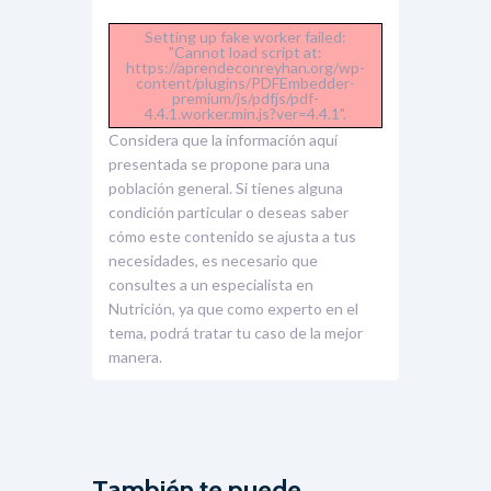
Setting up fake worker failed:
"Cannot load script at:
https://aprendeconreyhan.org/wp-
content/plugins/PDFEmbedder-
premium/js/pdfjs/pdf-
4.4.1.worker.min.js?ver=4.4.1".
Considera que la información aquí
presentada se propone para una
población general. Si tienes alguna
condición particular o deseas saber
cómo este contenido se ajusta a tus
necesidades, es necesario que
consultes a un especialista en
Nutrición, ya que como experto en el
tema, podrá tratar tu caso de la mejor
manera.
También te puede