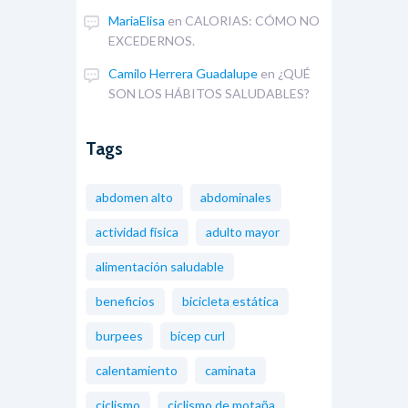
MariaElisa
en
CALORIAS: CÓMO NO
EXCEDERNOS.
Camilo Herrera Guadalupe
en
¿QUÉ
SON LOS HÁBITOS SALUDABLES?
Tags
abdomen alto
abdominales
actividad física
adulto mayor
alimentación saludable
beneficios
bicicleta estática
burpees
bícep curl
calentamiento
caminata
ciclismo
ciclismo de motaña