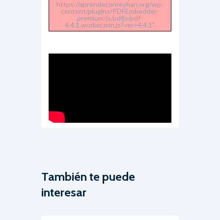
https://aprendeconreyhan.org/wp-
content/plugins/PDFEmbedder-
premium/js/pdfjs/pdf-
4.4.1.worker.min.js?ver=4.4.1".
También te puede
interesar