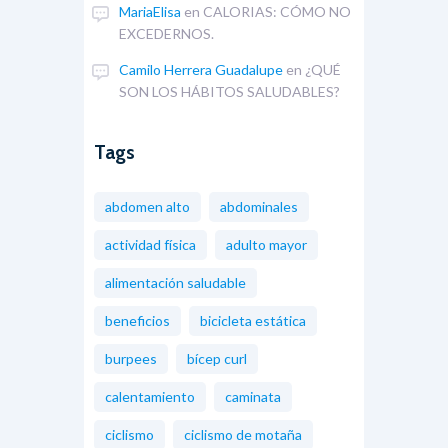
MariaElisa
en
CALORIAS: CÓMO NO
EXCEDERNOS.
Camilo Herrera Guadalupe
en
¿QUÉ
SON LOS HÁBITOS SALUDABLES?
Tags
abdomen alto
abdominales
actividad física
adulto mayor
alimentación saludable
beneficios
bicicleta estática
burpees
bícep curl
calentamiento
caminata
ciclismo
ciclismo de motaña