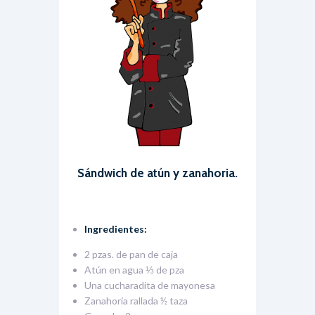
Sándwich de atún y zanahoria.
Ingredientes:
2 pzas. de pan de caja
Atún en agua ⅓ de pza
Una cucharadita de mayonesa
Zanahoria rallada ½ taza