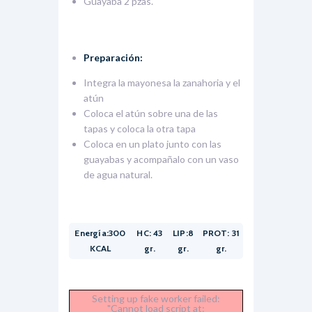
Guayaba 2 pzas.
Preparación:
Integra la mayonesa la zanahoria y el
atún
Coloca el atún sobre una de las
tapas y coloca la otra tapa
Coloca en un plato junto con las
guayabas y acompañalo con un vaso
de agua natural.
Energía:300
HC: 43
LIP:8
PROT: 31
KCAL
gr.
gr.
gr.
Setting up fake worker failed:
"Cannot load script at: