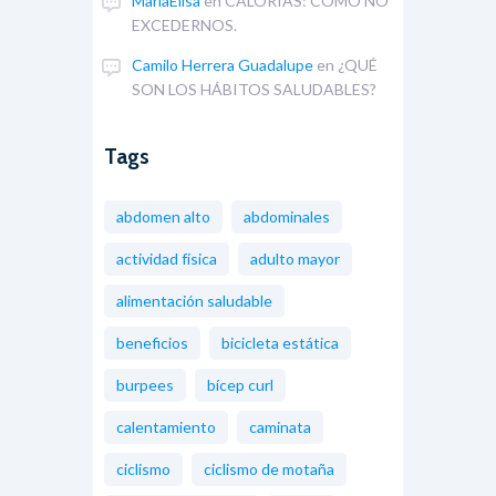
MariaElisa
en
CALORIAS: CÓMO NO
EXCEDERNOS.
Camilo Herrera Guadalupe
en
¿QUÉ
SON LOS HÁBITOS SALUDABLES?
Tags
abdomen alto
abdominales
actividad física
adulto mayor
alimentación saludable
beneficios
bicicleta estática
burpees
bícep curl
calentamiento
caminata
ciclismo
ciclismo de motaña