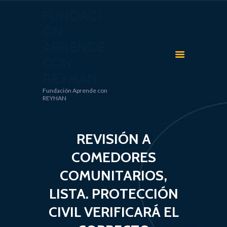
FUNDACI
ÓN
FUNDACIÓN APRENDE CON REYHAN
APRENDE
Fundación Aprende con REYHAN
CON
INICIO
REYHAN
ACCIONES Y
Fundación Aprende con
COLABORACIONES
REYHAN
VIDA SALUDABLE | SEP
DIVERTIDIF | DIF
REVISIÓN A
RECETARIOS
COMEDORES
APRENDE CON REYHAN
COMUNITARIOS,
BLOG
NOTICIAS
LISTA. PROTECCIÓN
AVISOS
CIVIL VERIFICARÁ EL
CONTACTO