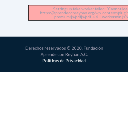
Setting up fake worker failed: "Cannot load
https://aprendeconreyhan.org/wp-content/plug
premium/js/pdfjs/pdf-4.4.1.worker.min.js?v
Derechos reservados © 2020. Fundación
Aprende con Reyhan A.C.
Políticas de Privacidad