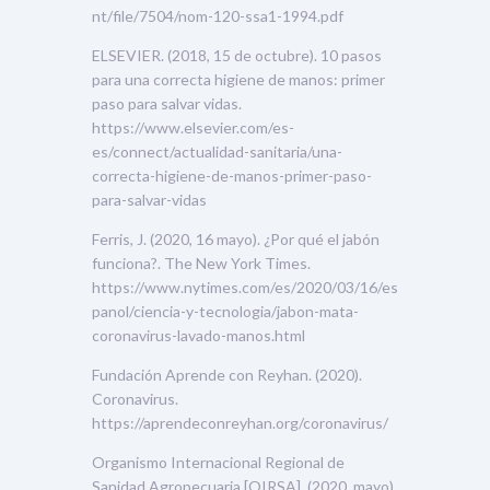
nt/file/7504/nom-120-ssa1-1994.pdf
ELSEVIER. (2018, 15 de octubre). 10 pasos
para una correcta higiene de manos: primer
paso para salvar vidas.
https://www.elsevier.com/es-
es/connect/actualidad-sanitaria/una-
correcta-higiene-de-manos-primer-paso-
para-salvar-vidas
Ferris, J. (2020, 16 mayo). ¿Por qué el jabón
funciona?. The New York Times.
https://www.nytimes.com/es/2020/03/16/es
panol/ciencia-y-tecnologia/jabon-mata-
coronavirus-lavado-manos.html
Fundación Aprende con Reyhan. (2020).
Coronavirus.
https://aprendeconreyhan.org/coronavirus/
Organismo Internacional Regional de
Sanidad Agropecuaria [OIRSA]. (2020, mayo)